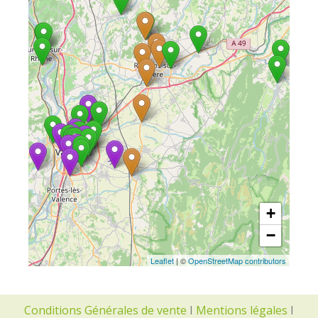
+
−
Leaflet
| ©
OpenStreetMap contributors
Conditions Générales de vente
I
Mentions légales
I