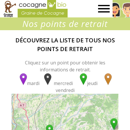
Graine
Nos points de retrait
de
DÉCOUVREZ LA LISTE DE TOUS NOS
Cocagne
POINTS DE RETRAIT
Cliquez sur un point pour obtenir les
informations de retrait.
mardi
mercredi
jeudi
vendredi