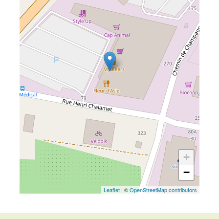
+
−
Leaflet
| ©
OpenStreetMap contributors