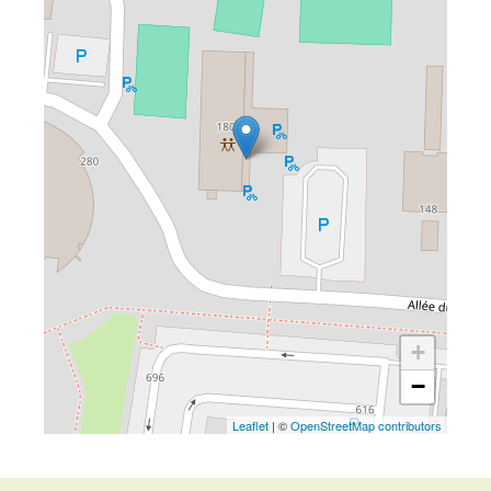
+
−
Leaflet
| ©
OpenStreetMap contributors