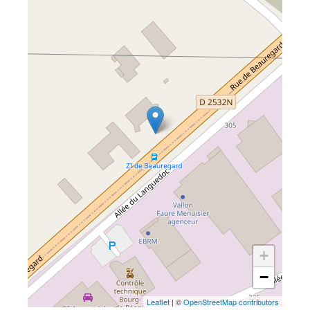
+
−
Leaflet
| ©
OpenStreetMap contributors