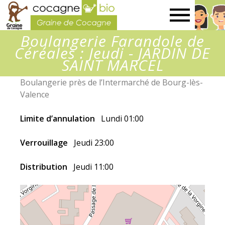
Graine
Boulangerie Farandole de
de
Céréales : Jeudi - JARDIN DE
SAINT MARCEL
Cocagne
Boulangerie près de l’Intermarché de Bourg-lès-
Valence
Limite d’annulation
Lundi 01:00
Verrouillage
Jeudi 23:00
Distribution
Jeudi 11:00