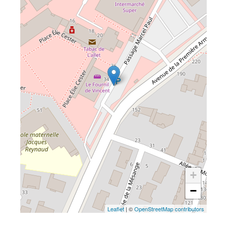
+
−
Leaflet
| ©
OpenStreetMap contributors