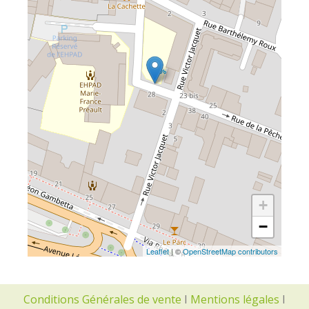
+
−
Leaflet
| ©
OpenStreetMap contributors
Conditions Générales de vente
I
Mentions légales
I