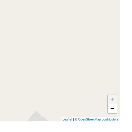
+
−
Leaflet
| ©
OpenStreetMap contributors