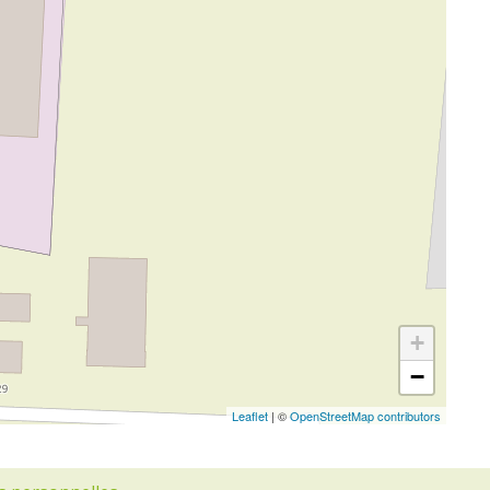
+
−
Leaflet
| ©
OpenStreetMap contributors