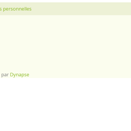
s personnelles
é par
Dynapse