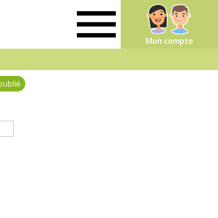
Mon compte
oublié
(onglet actif)