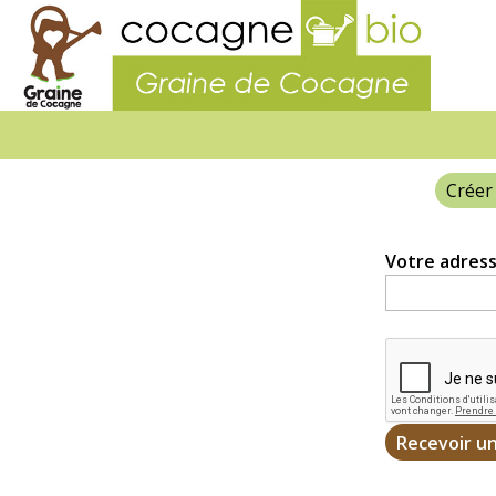
Graine
de
Cocagn
Créer
Onglets
principaux
Votre adress