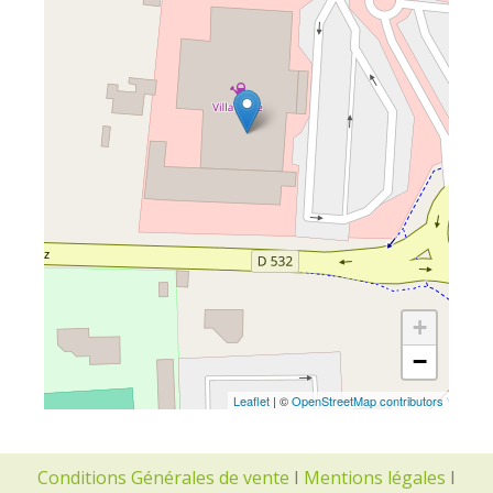
+
−
Leaflet
| ©
OpenStreetMap contributors
Conditions Générales de vente
I
Mentions légales
I