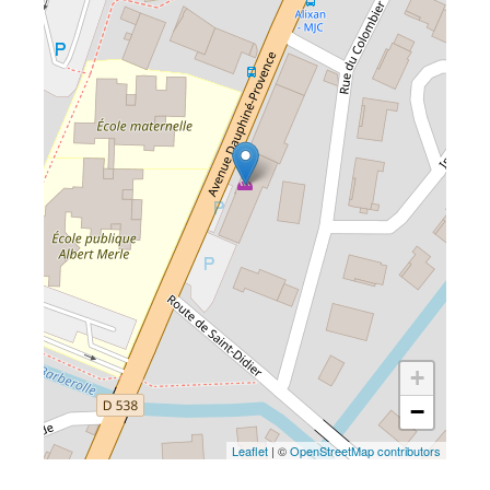
+
−
Leaflet
| ©
OpenStreetMap contributors