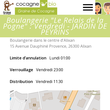
Graine
Boulangerie "Le Relais de la
de
Pogne" : Vendredi - JARDIN DE
PEYRINS
Cocagne
Boulangerie dans le centre d'Alixan
15 Avenue Dauphiné Provence, 26300 Alixan
Limite d’annulation
Lundi 01:00
Verrouillage
Vendredi 23:00
Distribution
Vendredi 11:30